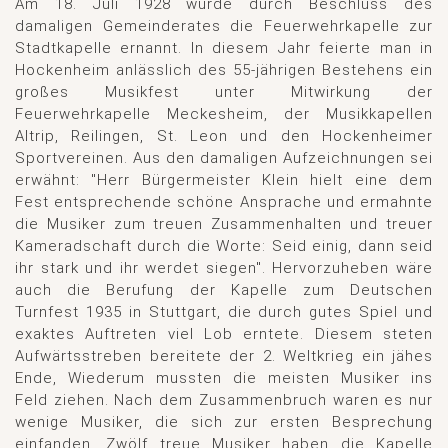
Am 18. Juli 1928 wurde durch Beschluss des
damaligen Gemeinderates die Feuerwehrkapelle zur
Stadtkapelle ernannt. In diesem Jahr feierte man in
Hockenheim anlässlich des 55-jährigen Bestehens ein
großes Musikfest unter Mitwirkung der
Feuerwehrkapelle Meckesheim, der Musikkapellen
Altrip, Reilingen, St. Leon und den Hockenheimer
Sportvereinen. Aus den damaligen Aufzeichnungen sei
erwähnt: "Herr Bürgermeister Klein hielt eine dem
Fest entsprechende schöne Ansprache und ermahnte
die Musiker zum treuen Zusammenhalten und treuer
Kameradschaft durch die Worte: Seid einig, dann seid
ihr stark und ihr werdet siegen". Hervorzuheben wäre
auch die Berufung der Kapelle zum Deutschen
Turnfest 1935 in Stuttgart, die durch gutes Spiel und
exaktes Auftreten viel Lob erntete. Diesem steten
Aufwärtsstreben bereitete der 2. Weltkrieg ein jähes
Ende, Wiederum mussten die meisten Musiker ins
Feld ziehen. Nach dem Zusammenbruch waren es nur
wenige Musiker, die sich zur ersten Besprechung
einfanden. Zwölf treue Musiker haben die Kapelle