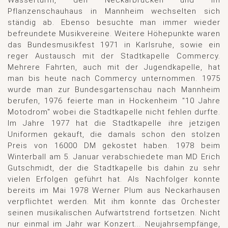
Wasserturm, den Neckarbrücken und im
Pflanzenschauhaus in Mannheim wechselten sich
ständig ab. Ebenso besuchte man immer wieder
befreundete Musikvereine. Weitere Höhepunkte waren
das Bundesmusikfest 1971 in Karlsruhe, sowie ein
reger Austausch mit der Stadtkapelle Commercy.
Mehrere Fahrten, auch mit der Jugendkapelle, hat
man bis heute nach Commercy unternommen. 1975
wurde man zur Bundesgartenschau nach Mannheim
berufen, 1976 feierte man in Hockenheim "10 Jahre
Motodrom" wobei die Stadtkapelle nicht fehlen durfte.
Im Jahre 1977 hat die Stadtkapelle ihre jetzigen
Uniformen gekauft, die damals schon den stolzen
Preis von 16000 DM gekostet haben. 1978 beim
Winterball am 5. Januar verabschiedete man MD Erich
Gutschmidt, der die Stadtkapelle bis dahin zu sehr
vielen Erfolgen geführt hat. Als Nachfolger konnte
bereits im Mai 1978 Werner Plum aus Neckarhausen
verpflichtet werden. Mit ihm konnte das Orchester
seinen musikalischen Aufwärtstrend fortsetzen. Nicht
nur einmal im Jahr war Konzert... Neujahrsempfänge,