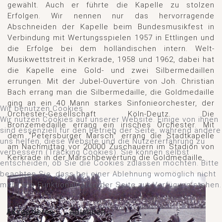
gewählt. Auch er führte die Kapelle zu stolzen
Erfolgen. Wir nennen nur das hervorragende
Abschneiden der Kapelle beim Bundesmusikfest in
Verbindung mit Wertungsspielen 1957 in Ettlingen und
die Erfolge bei dem holländischen intern. Welt-
Musikwettstreit in Kerkrade, 1958 und 1962, dabei hat
die Kapelle eine Gold- und zwei Silbermedaillen
errungen. Mit der Jubel-Ouvertüre von Joh. Christian
Bach errang man die Silbermedaille, die Goldmedaille
ging an ein 40 Mann starkes Sinfonieorchester, der
Wir benutzen Cookies
Orchester-Gesellschaft Köln-Deutz. Die
Wir nutzen Cookies auf unserer Website. Einige von ihnen
Bronzemedaille errang ein irisches Orchester. Mit
sind essenziell für den Betrieb der Seite, während andere
dem "Petersburger Marsch" errang die Stadtkapelle
uns helfen, diese Website und die Nutzererfahrung zu
am Nachmittag vor 20000 Zuschauern im Stadion von
verbessern (Tracking Cookies). Sie können selbst
Kerkrade in der Marschbewertung die Goldmedaille.
entscheiden, ob Sie die Cookies zulassen möchten. Bitte
beachten Sie, dass bei einer Ablehnung womöglich nicht
mehr alle Funktionalitäten der Seite zur Verfügung stehen.
Akzeptieren
Ablehnen