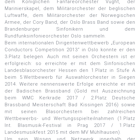
dem Königlichen Fanfareorchester Vught, der
Marinierskapel, dem Militärorchester der beglischen
Luftwaffe, dem Militärorchester der Norwegischen
Armee, der Cory Band, der Oslo Brass Band sowie den
Brandenburger Sinfonikern und dem
Rundfunksinfonieorchester Oslo sammeln.
Beim internationalen Dirigentenwettbewerb „European
Conductors Competition 2013“ in Oslo konnte er den
3.Platz belegen. Auch mit seinen Orchestern ist er
erfolgreich: so erreichte er mit dem Sinfonischen
Landesblasorchester Hessen den 1.Platz in Stufe A
beim 5.Wettbewerb für Auswahlorchester in Siegen
2014. Weitere nennenswerte Erfolge erreichte er mit
der Badischen Brassband (Gold mit Auszeichnung
beim WMC Kerkrade 2017 / 2.Platz Deutsche
Brassband Meisterschaft Bad Kissingen 2016) sowie
mit seinen Blasorchestern bei zahlreichen
Wettbewerbs- und Wertungsspielteilnahmen (1.Platz
Int. Blasmusik-Festival in Prag 2017 / 1.Platz
Landesmusikfest 2015 mit dem MV Mühlhausen).
Um sein Wissen und Netzwerk innerhalb der