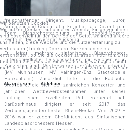
freischaffender Dirigent, Musikpädagoge, Juror,
Wir benutzen Cookies
Arrangeur und Coach tätig. Er gehört als Dozent zum
Wir nutzen Cookies auf unserer Website. Einige von ihnen
Team Blasorchesterleitung am Leopold-Mozart-
sind essenziell für den Betrieb der Seite, während andere
Zentrum der Universität Augsburg.
uns helfen, diese Website und die Nutzererfahrung zu
verbessern (Tracking Cookies). Sie können selbst
Er leitet mehrere sinfonische Blasorchester
entscheiden, ob Sie die Cookies zulassen möchten. Bitte
unterschiedlicher Leistungsstufen, mit welchen er in
beachten Sie, dass bei einer Ablehnung womöglich nicht
Konzerten und Wettbewerben erfolgreich arbeitet
mehr alle Funktionalitäten der Seite zur Verfügung stehen.
(MV Mühlhausen, MV Vaihingen/Enz, Stadtkapelle
Hockenheim). Zusätzlich leitet er die Badische
Akzeptieren
Ablehnen
Brassband, die sich bei zahlreichen Konzerten und
jährlichen Wettbewerbsteilnahmen unter seiner
Leitung einen exzellenten Ruf erarbeitet hat.
Darüberhinaus dirigiert er seit 2017 das
Verbandsjugendorchester Rhein-Neckar. Von 2009 –
2016 war er zudem Chefdirigent des Sinfonischen
Landesblasorchesters Hessen.
Ergänzend hierzu wird er regelmäßig als Dozent und