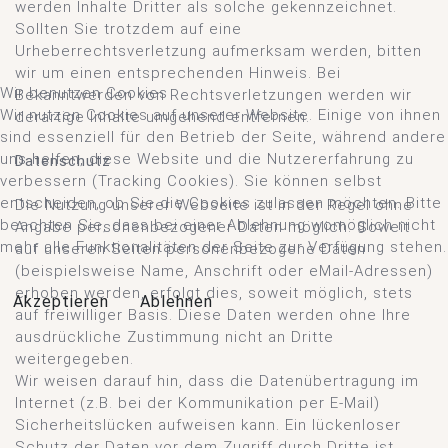
werden Inhalte Dritter als solche gekennzeichnet.
Sollten Sie trotzdem auf eine
Urheberrechtsverletzung aufmerksam werden, bitten
wir um einen entsprechenden Hinweis. Bei
Wir benutzen Cookies
Bekanntwerden von Rechtsverletzungen werden wir
Wir nutzen Cookies auf unserer Website. Einige von ihnen
derartige Inhalte umgehend entfernen.
sind essenziell für den Betrieb der Seite, während andere
uns helfen, diese Website und die Nutzererfahrung zu
Datenschutz
verbessern (Tracking Cookies). Sie können selbst
entscheiden, ob Sie die Cookies zulassen möchten. Bitte
Die Nutzung unserer Webseite ist in der Regel ohne
beachten Sie, dass bei einer Ablehnung womöglich nicht
Angabe personenbezogener Daten möglich. Soweit
mehr alle Funktionalitäten der Seite zur Verfügung stehen.
auf unseren Seiten personenbezogene Daten
(beispielsweise Name, Anschrift oder eMail-Adressen)
erhoben werden, erfolgt dies, soweit möglich, stets
Akzeptieren
Ablehnen
auf freiwilliger Basis. Diese Daten werden ohne Ihre
ausdrückliche Zustimmung nicht an Dritte
weitergegeben.
Wir weisen darauf hin, dass die Datenübertragung im
Internet (z.B. bei der Kommunikation per E-Mail)
Sicherheitslücken aufweisen kann. Ein lückenloser
Schutz der Daten vor dem Zugriff durch Dritte ist